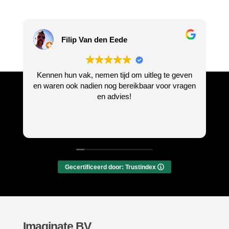
Filip Van den Eede
Kennen hun vak, nemen tijd om uitleg te geven
I
en waren ook nadien nog bereikbaar voor vragen
en advies!
Gecertificeerd door: Trustindex
Imaginate BV